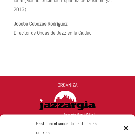
local (Madrid: Sociedad Espa
ñ
ola de Musicolog
í
a,
2013).
Joseba Cabezas Rodrí
guez
Director de Ondas de Jazz en la Ciudad
ORGANIZA
Gestionar el consentimiento de las
cookies