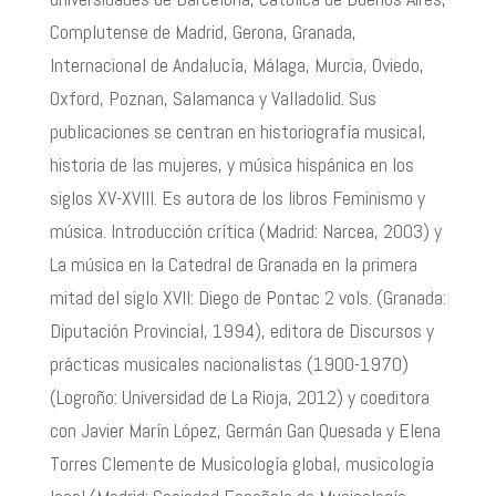
Complutense de Madrid, Gerona, Granada,
Internacional de Andaluc
í
a, M
á
laga, Murcia, Oviedo,
Oxford, Poznan, Salamanca y Valladolid. Sus
publicaciones se centran en historiograf
í
a musical,
historia de las mujeres, y m
ú
sica hisp
á
nica en los
siglos XV-XVIII. Es autora de los libros Feminismo y
m
ú
sica. Introducci
ó
n cr
í
tica (Madrid: Narcea, 2003) y
La m
ú
sica en la Catedral de Granada en la primera
mitad del siglo XVII: Diego de Pontac 2 vols. (Granada:
Diputaci
ó
n Provincial, 1994), editora de Discursos y
pr
á
cticas musicales nacionalistas (1900-1970)
(Logro
ñ
o: Universidad de La Rioja, 2012) y coeditora
con Javier Mar
í
n L
ó
pez, Germ
á
n Gan Quesada y Elena
Torres Clemente de Musicolog
í
a global, musicolog
í
a