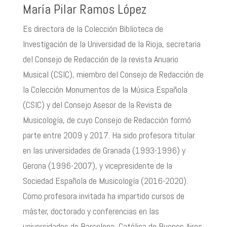
Mar
í
a Pilar Ramos L
ó
pez
Es directora de la Colecci
ó
n Biblioteca de
Investigaci
ó
n de la Universidad de la Rioja, secretaria
del Consejo de Redacci
ó
n de la revista Anuario
Musical (CSIC), miembro del Consejo de Redacci
ó
n de
la Colecci
ó
n Monumentos de la M
ú
sica Espa
ñ
ola
(CSIC) y del Consejo Asesor de la Revista de
Musicolog
í
a, de cuyo Consejo de Redacci
ó
n form
ó
parte entre 2009 y 2017. Ha sido profesora titular
en las universidades de Granada (1993-1996) y
Gerona (1996-2007), y vicepresidente de la
Sociedad Espa
ñ
ola de Musicolog
í
a (2016-2020).
Como profesora invitada ha impartido cursos de
m
á
ster, doctorado y conferencias en las
universidades de Barcelona, Cat
ó
lica de Buenos Aires,