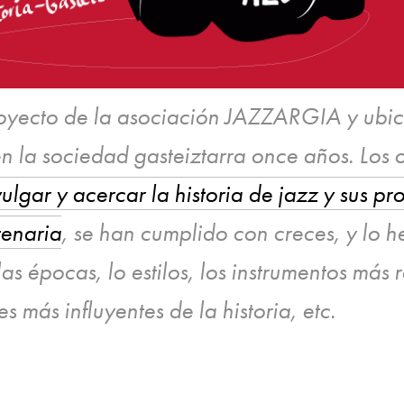
royecto de la asociación JAZZARGIA y ubi
 en la sociedad gasteiztarra once años. Los 
vulgar y acercar la historia de jazz y sus p
tenaria
, se han cumplido con creces, y lo 
 épocas, lo estilos, los instrumentos más re
 más influyentes de la historia, etc.