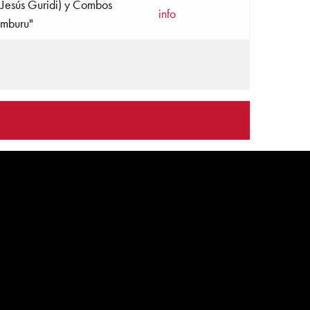
o Jesús Guridi) y Combos
info
amburu"