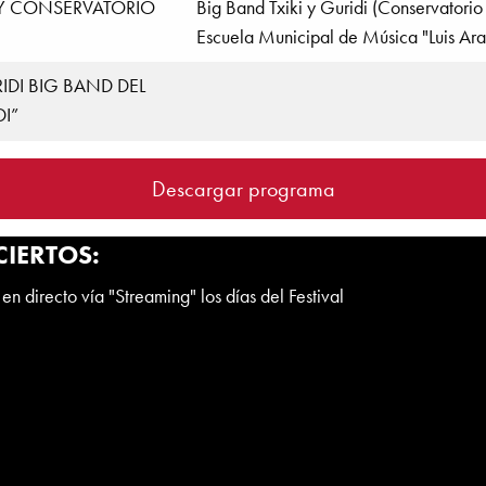
Y CONSERVATORIO
Big Band Txiki y Guridi (Conservatori
Escuela Municipal de Música "Luis Ar
IDI BIG BAND DEL
I”
Descargar programa
IERTOS:
en directo vía "Streaming" los días del Festival