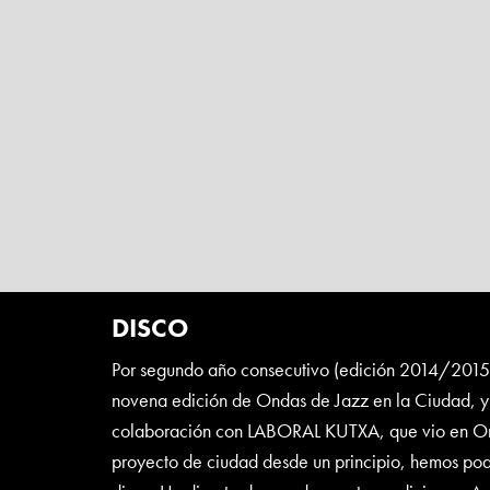
DISCO
Por segundo año consecutivo (edición 2014/2015) 
novena edición de Ondas de Jazz en la Ciudad, y
colaboración con LABORAL KUTXA, que vio en On
proyecto de ciudad desde un principio, hemos po