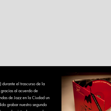
durante el trascurso de la
 gracias al acuerdo de
das de Jazz en la Ciudad un
dido grabar nuestro segundo