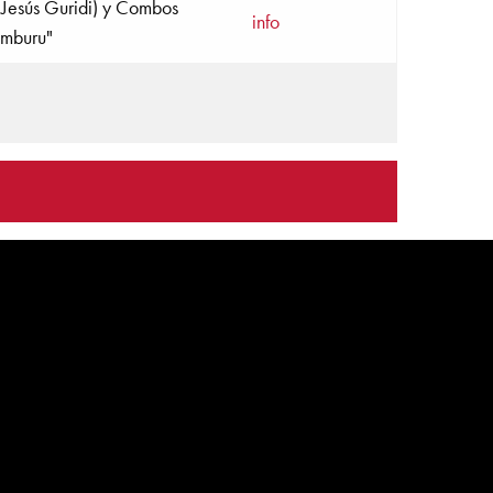
o Jesús Guridi) y Combos
info
amburu"