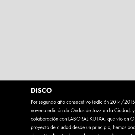
DISCO
Por segundo año consecutivo (edición 2014/2015) 
novena edición de Ondas de Jazz en la Ciudad, y
colaboración con LABORAL KUTXA, que vio en On
proyecto de ciudad desde un principio, hemos po