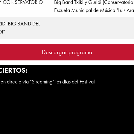
Y CONSERVATORIO
Big Band Txiki y Guridi (Conservatori
Escuela Municipal de Música "Luis Ar
IDI BIG BAND DEL
I”
Descargar programa
IERTOS:
en directo vía "Streaming" los días del Festival