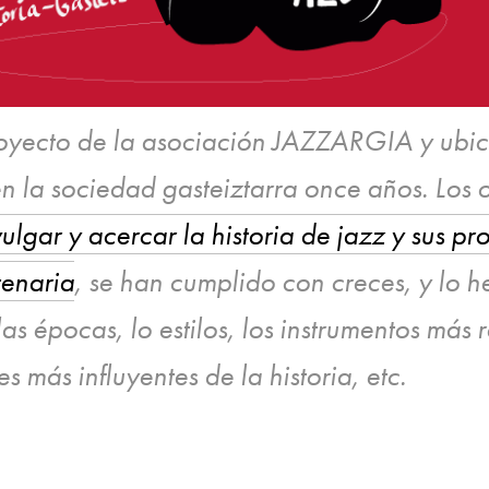
royecto de la asociación JAZZARGIA y ubi
 en la sociedad gasteiztarra once años. Los 
vulgar y acercar la historia de jazz y sus p
tenaria
, se han cumplido con creces, y lo 
 épocas, lo estilos, los instrumentos más re
 más influyentes de la historia, etc.