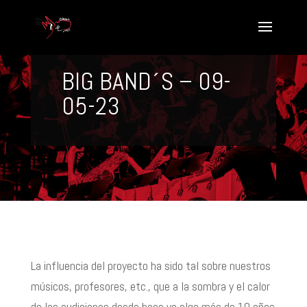
BIG BAND´S – 09-
05-23
La influencia del proyecto ha sido tal sobre nuestros
músicos, profesores, etc., que a la sombra y el calor
de las audiciones desde hace ya algo más de 10 años