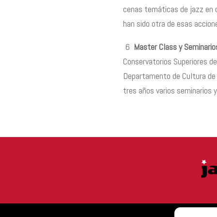
cenas tem
á
ticas de jazz en 
han sido otra de esas accione
6
Master Class y Seminario
Conservatorios Superiores de
Departamento de Cultura de
tres a
ñ
os varios seminarios 