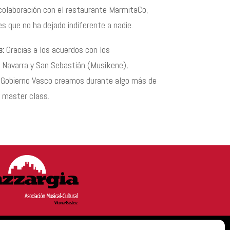
colaboraci
ó
n con el restaurante MarmitaCo,
s que no ha dejado indiferente a nadie.
s:
Gracias a los acuerdos con los
 Navarra y San Sebasti
á
n (Musikene),
 Gobierno Vasco creamos durante algo m
á
s de
y master class.