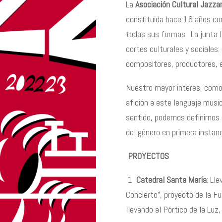
La
Asociación Cultural Jazza
constituida hace 16 años con 
todas sus formas. La junta 
cortes culturales y sociales:
compositores, productores,
Nuestro mayor interés, como
afición a este lenguaje musi
sentido, podemos definirnos
del género en primera instanc
PROYECTOS
1
Catedral Santa Mar
ía
: Ll
Concierto”, proyecto de la F
llevando al Pórtico de la Lu