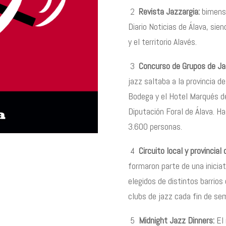
2
Revista Jazzargia:
bimens
Diario Noticias de
Á
lava, sien
y el territorio Alav
é
s.
3
Concurso de Grupos de Ja
jazz saltaba a la provincia d
Bodega y el Hotel Marqu
é
s d
Diputación Foral de Álava. H
3.600 personas.
4
Circuito local y provincial
formaron parte de una inicia
elegidos de distintos barrios 
clubs de jazz cada fin de se
5
Midnight Jazz Dinners:
El