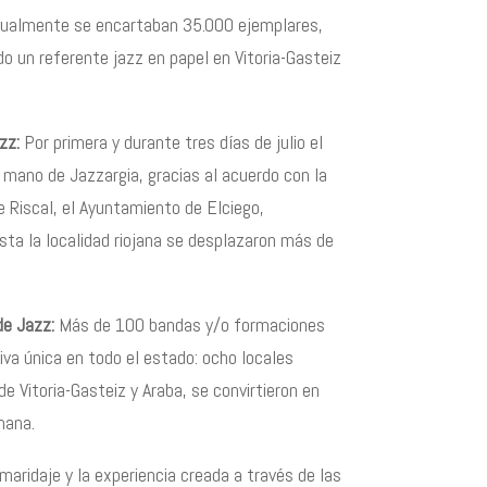
ualmente se encartaban 35.000 ejemplares,
do un referente jazz en papel en Vitoria-Gasteiz
zz:
Por primera y durante tres d
í
as de julio el
e mano de Jazzargia, gracias al acuerdo con la
e Riscal, el Ayuntamiento de Elciego,
asta la localidad riojana se desplazaron m
á
s de
 de Jazz:
M
á
s de 100 bandas y/o formaciones
tiva
ú
nica en todo el estado: ocho locales
de Vitoria-Gasteiz y Araba, se convirtieron en
mana.
 maridaje y la experiencia creada a trav
é
s de las