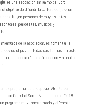
rgia
, es una asociaci
ó
n sin
á
nimo de lucro
el objetivo de difundir la cultura del jazz en
la constituyen personas de muy distintos
 escritores, periodistas, m
ú
sicos y
 etc…
 miembros de la asociación, es fomentar la
cal que es el jazz en todas sus formas. En este
 como una asociación de aficionados y amantes
ia.
evamos programando el espacio “Abierto por
undación Catedral Santa María, desde el 2018
z, un programa muy transformado y diferente.