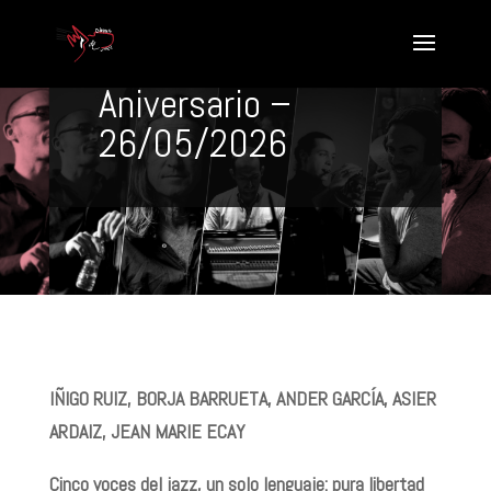
Euskal Bostkote: El
Quinteto del XX
Aniversario –
26/05/2026
IÑIGO RUIZ, BORJA BARRUETA, ANDER GARCÍA, ASIER
ARDAIZ, JEAN MARIE ECAY
Cinco voces del jazz, un solo lenguaje: pura libertad