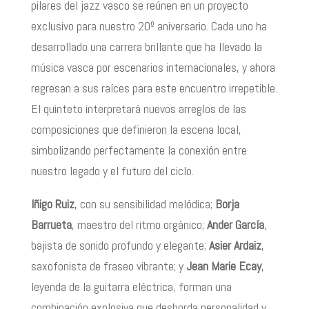
pilares del jazz vasco se reúnen en un proyecto
exclusivo para nuestro 20º aniversario. Cada uno ha
desarrollado una carrera brillante que ha llevado la
música vasca por escenarios internacionales, y ahora
regresan a sus raíces para este encuentro irrepetible.
El quinteto interpretará nuevos arreglos de las
composiciones que definieron la escena local,
simbolizando perfectamente la conexión entre
nuestro legado y el futuro del ciclo.
Iñigo Ruiz
, con su sensibilidad melódica;
Borja
Barrueta
, maestro del ritmo orgánico;
Ander García
,
bajista de sonido profundo y elegante;
Asier Ardaiz
,
saxofonista de fraseo vibrante; y
Jean Marie Ecay
,
leyenda de la guitarra eléctrica, forman una
combinación explosiva que desborda personalidad y