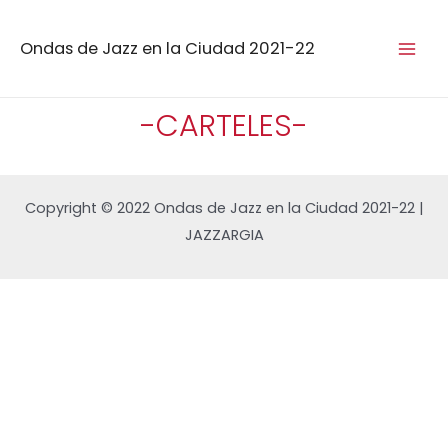
Ondas de Jazz en la Ciudad 2021-22
-CARTELES-
Carteles ondas de Jazz2022
ondasdeJazz2014
ondasdeJazz2015
ondasdeJazz2016
ondasdeJazz2017
ondasdeJazz2018
ondasdeJazz2019
ondasdeJazz2020
ondasdeJazz2021
Copyright © 2022 Ondas de Jazz en la Ciudad 2021-22 |
JAZZARGIA